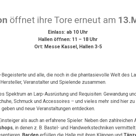
on
öffnet ihre Tore erneut am
13.
Einlass: ab 10 Uhr
Hallen öffnen: 11 – 18 Uhr
Ort: Messe Kassel, Hallen 3-5
-Begeisterte und alle, die noch in die phantasievolle Welt des L
, Hersteller, Veranstalter und Spielende zusammen.
ites Spektrum an Larp-Ausrüstung und Requisiten: Gewandung un
huhe, Schmuck und Accessoires – und vieles mehr sind hier zu 
ag geben und neue Veranstaltungen entdecken.
Einsteiger als auch an erfahrene Spieler: Neben den zahlreichen
shops
, in denen z. B. Bastel- und Handwerkstechniken vermitte
sentieren,
Barden
erfüllen die Halle mit ihren Klängen und
Tänz