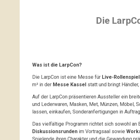
Die LarpC
Was ist die LarpCon?
Die LarpCon ist eine Messe für
Live-Rollenspiel
m² in der
Messe Kassel
statt und bringt Händler
Auf der LarpCon präsentieren Aussteller ein bre
und Lederwaren, Masken, Met, Münzen, Möbel, Sc
lassen, einkaufen, Sonderanfertigungen in Auftr
Das vielfältige Programm richtet sich sowohl an 
Diskussionsrunden
im Vortragsaal sowie
Work
Spielende ihren Charakter und die Gewandung prä